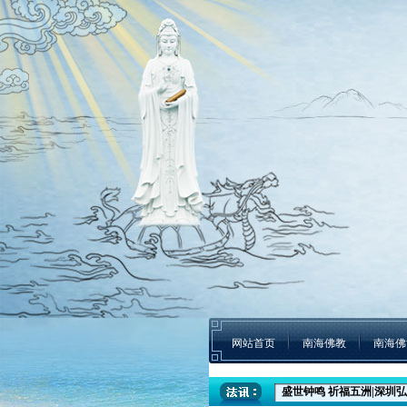
网站首页
南海佛教
南海佛
盛世钟鸣 祈福五洲|深圳弘