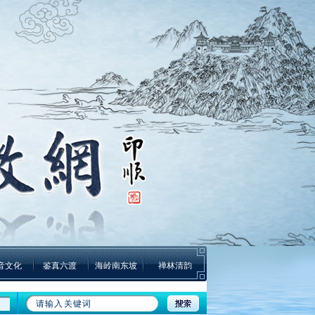
音文化
鉴真六渡
海岭南东坡
禅林清韵