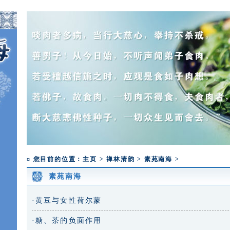
释迦牟尼佛成道日弘法寺举办腊八福粥
¤ 您目前的位置：
主页
>
禅林清韵
>
素苑南海
>
素苑南海
·黄豆与女性荷尔蒙
·糖、茶的负面作用