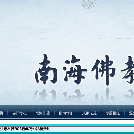
协
会长专栏
南海伽蓝
南海僧伽
政策法规
专题报道
观
法寺举行2025新年鸣钟祈福活动