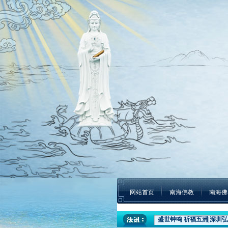
网站首页
南海佛教
南海佛
盛世钟鸣 祈福五洲|深圳弘
本焕学院2024年招生通告