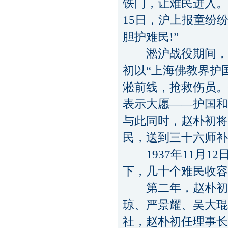
铁门，让难民进入。
15日，沪上报童纷
胆护难民!”
淞沪战役期间，宋
初以“上海佛教界护
淞前线，抢救伤员。
表示大愿——护国和
与此同时，赵朴初将
民，送到三十六师补
1937年11月1
下，几十个难民收容
第二年，赵朴初和
琼、严景耀、吴大琨
社，赵朴初任理事长