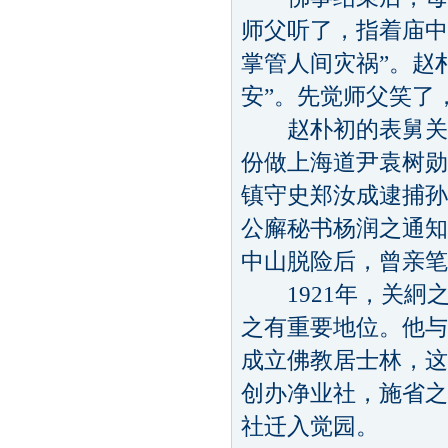
师父听了，指着庙中
掌管人间灾祸”。赵
安”。先觉师父笑了
赵朴初的表舅关絅
份做上海道尹袁树勋
镇守史郑汝成逮捕孙
公廨秘书杨润之通知
中山脱险后，曾亲笔
1921年，关絅
之有重要地位。他与
成立佛教居士林，这
创办净业社，施省之
社迁入觉园。