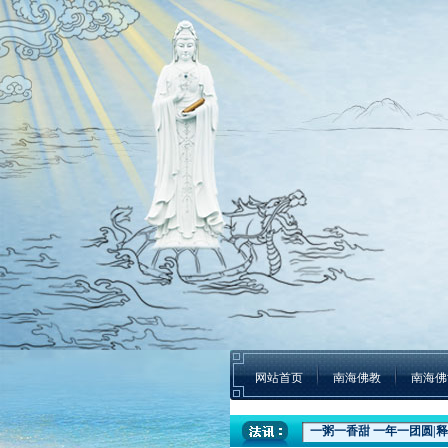
网站首页
南海佛教
南海佛
盛世钟鸣 祈福五洲|深圳弘