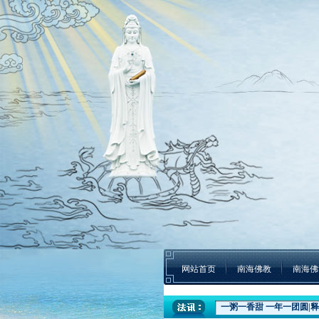
网站首页
南海佛教
南海佛
盛世钟鸣 祈福五洲|深圳弘