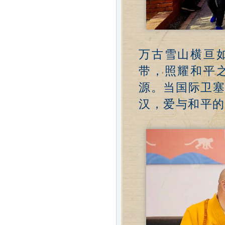
万古雪山横亘
带，照耀和平
源。当国际卫
汉，爱与和平的