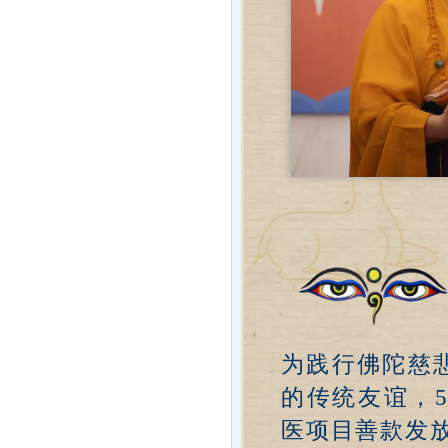
为践行佛陀慈
的传统友谊，5
医项目善款发