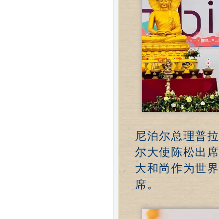
尼泊尔总理普
尔大使陈松出
大和尚作为世
席。