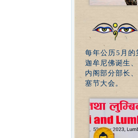
每年公历5月
迦牟尼佛诞生
内阁部分部长
塞节大会。