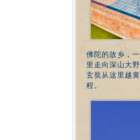
佛陀的故乡，
里走向深山大
玄奘从这里越
程。