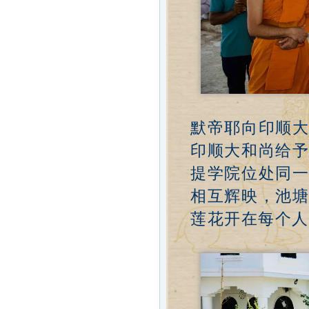
默帝耶向印顺
印顺大和尚给
提学院位处同
相互辉映，池
莲花开在每个人