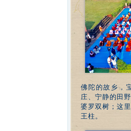
佛陀的故乡，
庄、宁静的田
婆罗双树；这
王柱。