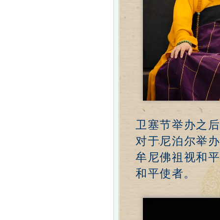
卫塞节举办之
对于尼泊尔举
牟尼佛祖视和
和平使者。