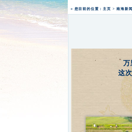
本焕学院2024年招生通告
一粥一香甜 一年一团圆|
¤ 您目前的位置：
主页
>
南海新
万
这