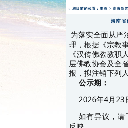
一粥一香甜 一年一团圆|
¤ 您目前的位置：
主页
>
南海新
海南省
为落实全面从严
理，根据《宗教
《汉传佛教教职
层佛教协会及全
报，拟注销下列
公示期：
2026年
4月23
如有异议，请于
反映。