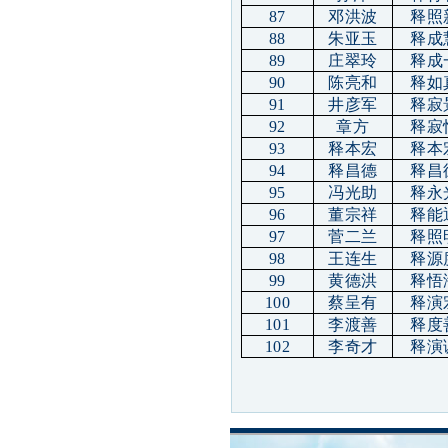
87
邓洪波
释照
88
朱亚玉
释成
89
庄翠玲
释成
90
陈亮和
释如
91
井彦军
释寂
92
章方
释寂
93
释本宏
释本
94
释昌德
释昌
95
冯光助
释永
96
董宗祥
释能
97
菅二兰
释照
98
王连生
释源
99
黄德洪
释悟
100
蔡呈有
释演
101
李渡善
释度
102
李奇才
释演