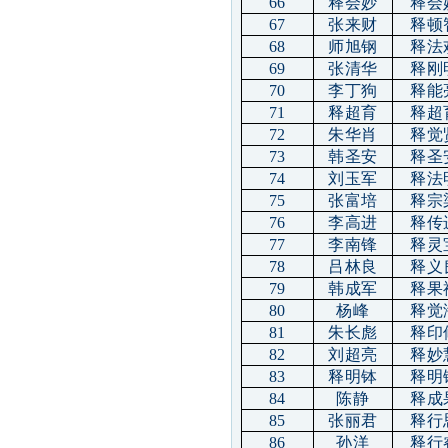
66
释会妙
释会
67
张来财
释顿
68
师旭钢
释法
69
张清华
释刚
70
李丁狗
释能
71
释超育
释超
72
朱华肖
释觉
73
韩圣安
释圣
74
刘玉军
释法
75
张富培
释宗
76
李高进
释传
77
李南锋
释灵
78
吕林良
释义
79
韩成军
释果
80
杨峰
释觉
81
朱长彪
释印
82
刘超亮
释妙
83
释明钵
释明
84
陈静
释成
85
张丽君
释行
86
孙洋
释行