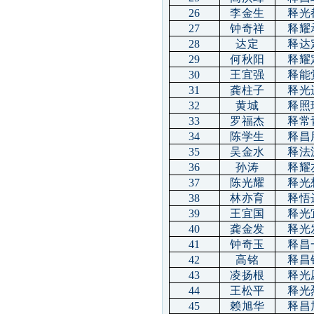
26
李金生
释光
27
钟奇祥
释耀
28
达定
释达
29
何秋阳
释耀
30
王宜强
释能
31
龚柱子
释光
32
黄城
释照
33
罗福杰
释常
34
陈学生
释昌
35
吴金水
释法
36
孙涛
释耀
37
陈光耀
释光
38
林亦育
释悟
39
王宜国
释光
40
龚金发
释光
41
钟奇玉
释昌
42
高铭
释昌
43
凌扬根
释光
44
王松平
释光
45
赖旭华
释昌