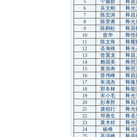
5
宁颖群
释昌
6
吴文刚
释光
7
陈宏涛
释昌
8
陈荣勇
释光
9
陈鹤松
释昌
10
曾华
释悟
11
陈文珠
释耀
12
圣海锋
释光
13
曾翼龙
释昌
14
赖国美
释照
15
黄添寿
释照
16
曾伟峰
释昌
17
朱清杰
释隆
18
郭冬林
释能
19
宋小毛
释光
20
彭孝胜
释昌
21
龚焰行
释光
22
邓善生
释圣
23
黄木铃
释光
24
杨锋
释光
25
高洪峰
释昌