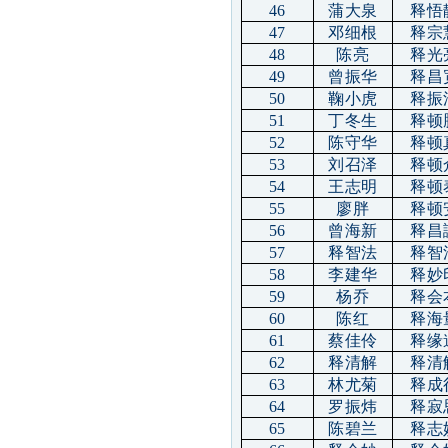
46
蒲大泉
释悟
47
邓细根
释宗
48
陈亮
释光
49
曾振华
释昌
50
鞠小虎
释振
51
丁冬生
释顿
52
陈守华
释顿
53
刘召泽
释顿
54
王志明
释顿
55
廖胖
释顿
56
曾海新
释昌
57
释智法
释智
58
李建华
释妙
59
杨乔
释会
60
陈红
释海
61
蔡佳伶
释缘
62
释清解
释清
63
林尤菊
释成
64
罗振炜
释寂
65
陈碧兰
释志