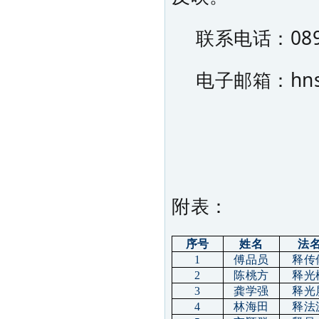
联系电话：0898
电子邮箱：hnsf
附表：
序号
姓名
法
1
傅品员
释传
2
陈桃方
释光
3
龚学强
释光
4
林海田
释法