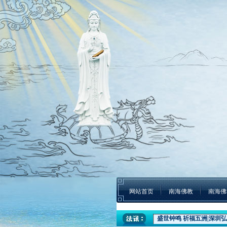
网站首页
南海佛教
南海佛
盛世钟鸣 祈福五洲|深圳弘
本焕学院2024年招生通告