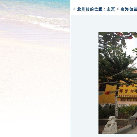
一粥一香甜 一年一团圆|
盛世钟鸣 祈福五洲|深圳弘
¤ 您目前的位置：
主页
>
南海伽