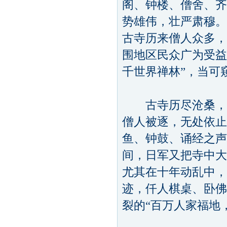
阁、钟楼、僧舍、齐
势雄伟，壮严肃穆。
古寺历来僧人众多，
围地区民众广为受益
千世界禅林”，当可
古寺历尽沧桑，几
僧人被逐，无处依止
鱼、钟鼓、诵经之声
间，日军又把寺中大
尤其在十年动乱中，
迹，仟人棋桌、卧佛
裂的“百万人家福地