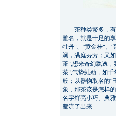
茶种类繁多，有好
雅名，就是十足的享
牡丹"、"黄金桂"、
斓，满庭芬芳；又如
茶",想来奇幻飘逸
茶",气势虬劲，如
般；以器物取名的"玉
象，那茶该是怎样的
名字鲜亮小巧、典雅
都流了出来。