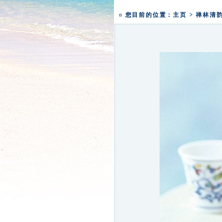
一粥一香甜 一年一团圆|
盛世钟鸣 祈福五洲|深圳弘
¤ 您目前的位置：
主页
>
禅林清