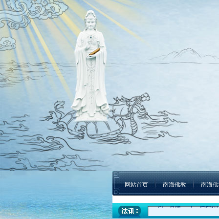
网站首页
南海佛教
南海佛
盛世钟鸣 祈福五洲|深圳弘