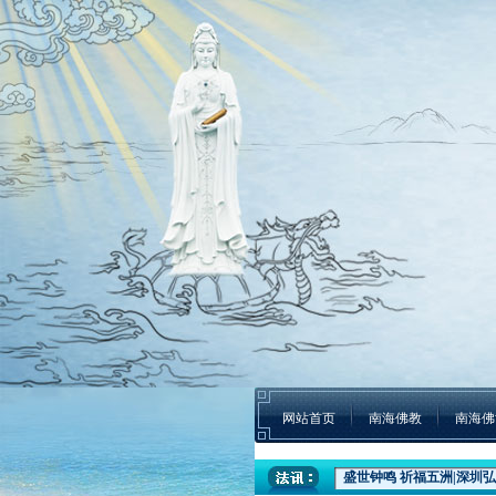
网站首页
南海佛教
南海佛
盛世钟鸣 祈福五洲|深圳弘
本焕学院2024年招生通告