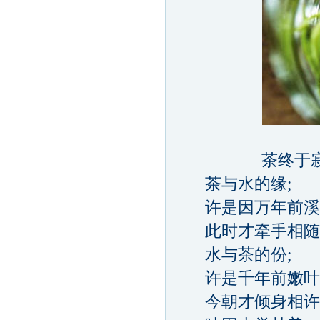
茶终于寂静
茶与水的缘;
许是因万年前溪边
此时才牵手相随
水与茶的份;
许是千年前嫩叶上
今朝才倾身相许