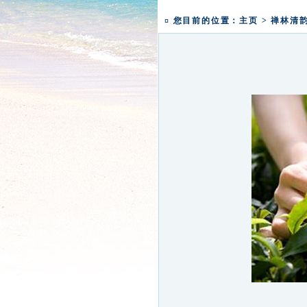
一粥一香甜 一年一团圆|
盛世钟鸣 祈福五洲|深圳弘
¤ 您目前的位置：
主页
>
禅林清