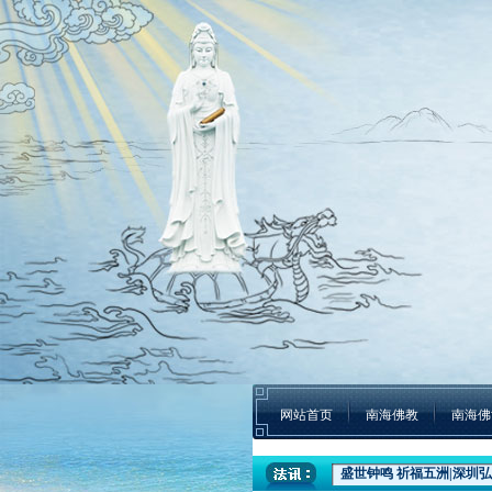
网站首页
南海佛教
南海佛
盛世钟鸣 祈福五洲|深圳弘
本焕学院2024年招生通告