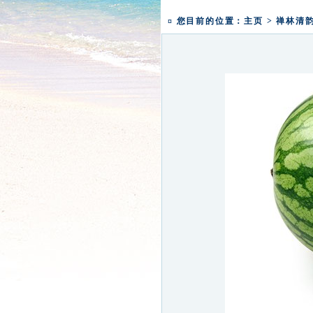
一粥一香甜 一年一团圆|
¤ 您目前的位置：
主页
>
禅林清