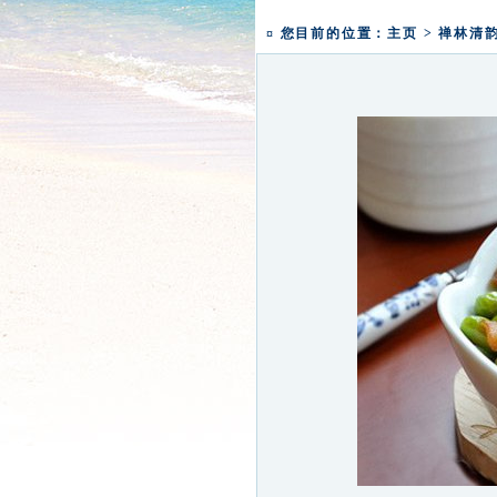
一粥一香甜 一年一团圆|
盛世钟鸣 祈福五洲|深圳弘
¤ 您目前的位置：
主页
>
禅林清