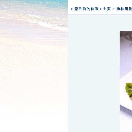
一粥一香甜 一年一团圆|
¤ 您目前的位置：
主页
>
禅林清