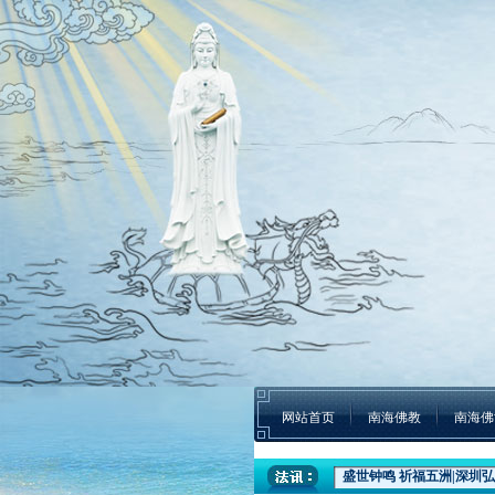
网站首页
南海佛教
南海佛
盛世钟鸣 祈福五洲|深圳弘
本焕学院2024年招生通告