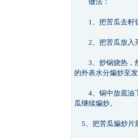
做法：
1、把苦瓜去籽
2、把苦瓜放入开
3、炒锅烧热，然
的外表水分煸炒至发
4、锅中放底油下
瓜继续煸炒。
5、把苦瓜煸炒片