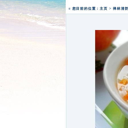
一粥一香甜 一年一团圆|
盛世钟鸣 祈福五洲|深圳弘
¤ 您目前的位置：
主页
>
禅林清