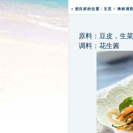
一粥一香甜 一年一团圆|
¤ 您目前的位置：
主页
>
禅林清
原料：豆皮，生菜
调料：花生酱