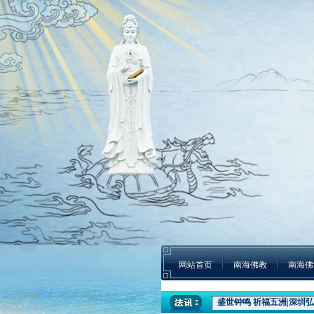
网站首页
南海佛教
南海佛
盛世钟鸣 祈福五洲|深圳弘
本焕学院2024年招生通告