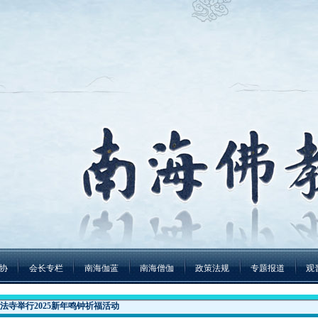
协
会长专栏
南海伽蓝
南海僧伽
政策法规
专题报道
观
法寺举行2025新年鸣钟祈福活动