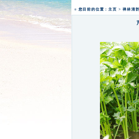
一粥一香甜 一年一团圆|
¤ 您目前的位置：
主页
>
禅林清