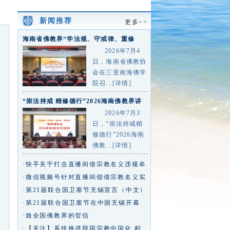
新闻推荐
更多>>
海南省佛教界“学法规、守戒律、重修
为、树形象”主题教育活动总
2026年7月4
日，海南省佛教协
会在三亚南海佛学
院召...[详情]
“崇法持戒 精修德行”2026海南佛教界讲
经交流活动在三亚
2026年7月3
日，“崇法持戒精
修德行”2026海南
佛教...[详情]
·快手关于打击直播间借宗教名义违规牟
利行为的专项治理公告
·微信视频号针对直播间假借宗教名义实
施违规行为的治理公告
·第21届联合国卫塞节无锡宣言（中文）
·第21届联合国卫塞节在中国无锡开幕
王沪宁致信祝贺
·致全国佛教界的贺信
·【关注】系统推进我国宗教中国化 积