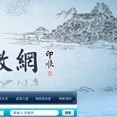
音文化
鉴真六渡
海岭南东坡
禅林清韵