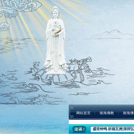
网站首页
南海佛教
南海佛
盛世钟鸣 祈福五洲|深圳弘
本焕学院2024年招生通告