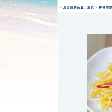
一粥一香甜 一年一团圆|
¤ 您目前的位置：
主页
>
禅林清