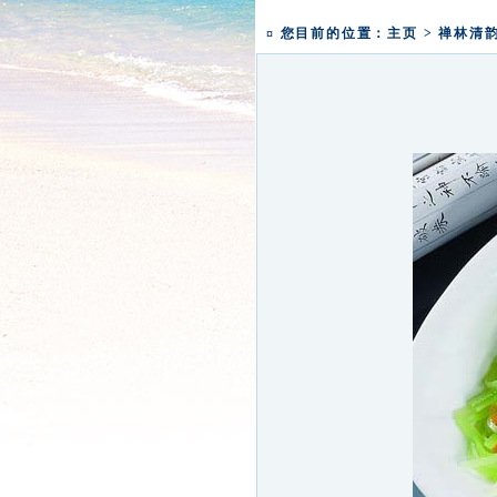
一粥一香甜 一年一团圆|
¤ 您目前的位置：
主页
>
禅林清