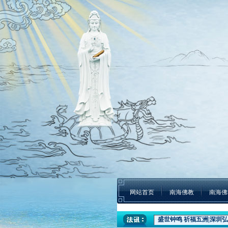
网站首页
南海佛教
南海佛
盛世钟鸣 祈福五洲|深圳弘
本焕学院2024年招生通告