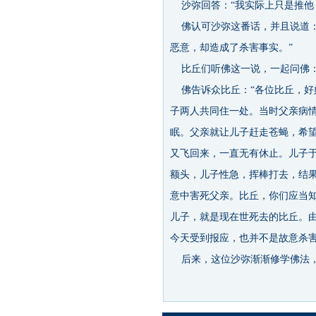
沙弥回答：“我实际上只是推他
佛认可沙弥这番话，并且说道：
恶意，却造成了杀害事实。”
比丘们听佛这一说，一起问佛：
佛告诉众比丘：“各位比丘，好
子两人共同住一处。当时父亲病
眠。父亲就让儿子赶走苍蝇，希
又飞回来，一直无有休止。儿子
额头，儿子性急，挥棒打去，结
意中害死父亲。比丘，你们应当
儿子，就是现在世死去的比丘。
今天受到报应，也并不是故意杀害
后来，这位沙弥渐渐修学佛法，