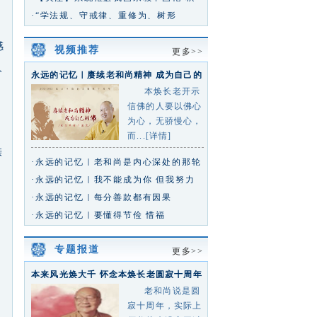
极引导宗教与社会主义社会相
·“学法规、守戒律、重修为、树形
象”——2026年海南省佛教界执事
感
视频推荐
更多>>
人
永远的记忆｜赓续老和尚精神 成为自己的
佛
本焕长老开示
信佛的人要以佛心
为心，无骄慢心，
，
而...[详情]
亲
·永远的记忆｜老和尚是内心深处的那轮
红日
·永远的记忆｜我不能成为你 但我努力
靠近你
·永远的记忆｜每分善款都有因果
·永远的记忆｜要懂得节俭 惜福
专题报道
更多>>
本来风光焕大千 怀念本焕长老圆寂十周年
专题
老和尚说是圆
寂十周年，实际上