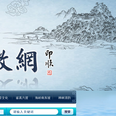
音文化
鉴真六渡
海岭南东坡
禅林清韵