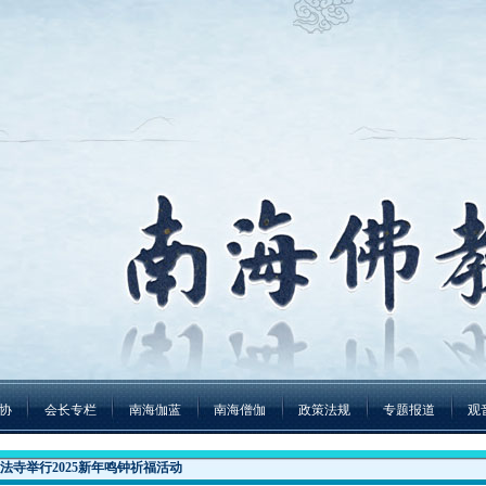
协
会长专栏
南海伽蓝
南海僧伽
政策法规
专题报道
观
法寺举行2025新年鸣钟祈福活动