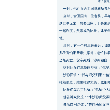
孝子驱蝇
一时，佛住在舍卫国祇树给孤
当时，舍卫国有一位老翁，早年
到世事无常，想要出家，于是来
一起剃度，父亲成为比丘，儿子
地。
那时，有一个村庄最偏远，如果
儿子害怕那些毒虫恶兽，急忙扶
当场死亡。父亲死后，沙弥独自
这时比丘们就质问沙弥：“你早
沙弥回答：“我与师父到那个偏
推着他走，结果推得太急，竟把师
比丘们就斥责沙弥：“你这个大
佛告诉众比丘：“小沙弥师父虽
佛亲自问沙弥：“你想杀师父吗