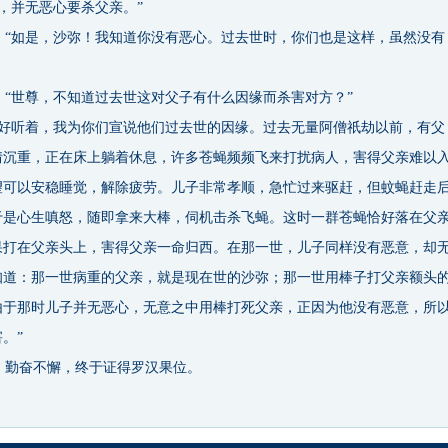
，并无恶心要杀父亲。”
“如是，沙弥！我知道你没有恶心。过去世时，你们也是这样，虽然没有
“世尊，不知道过去世这对父子有什么因缘而杀害对方？”
好听着，我为你们宣说他们过去世的因缘。过去无量阿僧祇劫以前，有父
情沉重，正在床上躺着休息，许多苍蝇频频飞来打扰病人，害得父亲难以
望可以安稳睡觉，解除疲劳。儿子非常孝顺，急忙过来驱赶，但蚊蝇赶走
于是心生嗔怒，随即拿来大棒，伺机击杀飞蝇。这时一群苍蝇恰好落在父
果打在父亲头上，害得父亲一命归西。在那一世，儿子同样没有恶意，却
知道：那一世病重的父亲，就是现在世的沙弥；那一世用棒子打父亲额头
由于那时儿子并无恶心，无意之中用棒打死父亲，正因为他没有恶意，所
。”
勤奋不懈，终于证得罗汉果位。