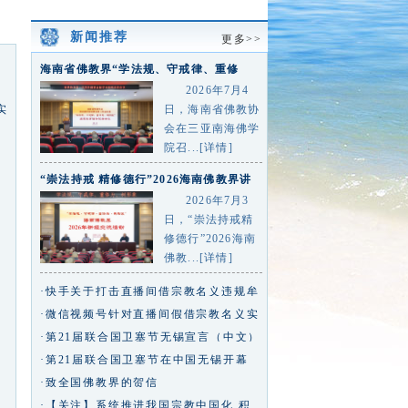
新闻推荐
更多>>
海南省佛教界“学法规、守戒律、重修
为、树形象”主题教育活动总
2026年7月4
日，海南省佛教协
实
会在三亚南海佛学
院召...[详情]
“崇法持戒 精修德行”2026海南佛教界讲
经交流活动在三亚
2026年7月3
日，“崇法持戒精
修德行”2026海南
佛教...[详情]
·快手关于打击直播间借宗教名义违规牟
利行为的专项治理公告
·微信视频号针对直播间假借宗教名义实
施违规行为的治理公告
·第21届联合国卫塞节无锡宣言（中文）
·第21届联合国卫塞节在中国无锡开幕
王沪宁致信祝贺
·致全国佛教界的贺信
·【关注】系统推进我国宗教中国化 积