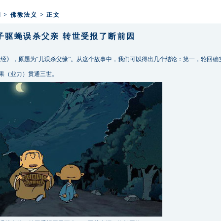
释迦牟尼佛成道日弘法寺举办腊八福粥
闻
>
佛教法义
> 正文
子驱蝇误杀父亲 转世受报了断前因
经》，原题为“儿误杀父缘”。从这个故事中，我们可以得出几个结论：第一，轮回确
果（业力）贯通三世。