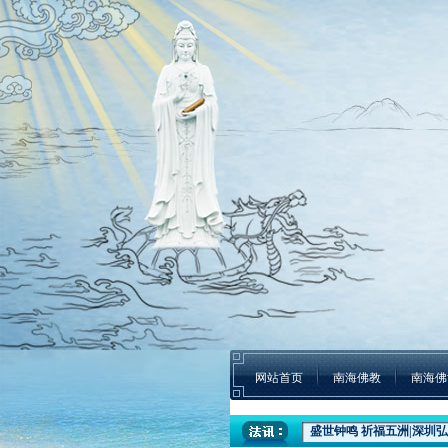
网站首页
南海佛教
南海佛
盛世钟鸣 祈福五洲|深圳弘
本焕学院2024年招生通告