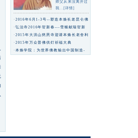
师父从来没离开过
我...[详情]
·2016年6月1-3号--塑造本焕长老昆仑佛
玉等身像专业研讨会
·弘法寺2016年贺新春---雪猴献瑞贺新
春九州同庆中华年--弘法寺专
·2015年大洪山慈恩寺迎请本焕长老舍利
回山永久安奉
·2015年万众普佛供灯祈福大典
入
·本焕学院：为世界佛教输出中国制造-
凤凰佛教
后
亲
无
的
以