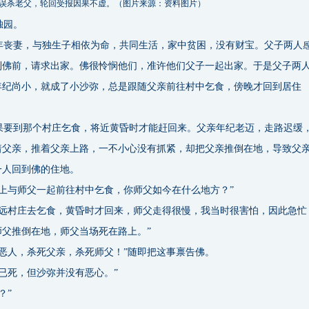
误杀老父，轮回受报因果不虚。（图片来源：资料图片）
独园。
丧妻，与独生子相依为命，共同生活，家中贫困，没有财宝。父子两人
到佛前，请求出家。佛很怜悯他们，准许他们父子一起出家。于是父子两
年纪尚小，就成了小沙弥，总是跟随父亲前往村中乞食，傍晚才回到居住
要到那个村庄乞食，将近黄昏时才能赶回来。父亲年纪老迈，走路迟缓
着父亲，推着父亲上路，一不小心没有抓紧，却把父亲推倒在地，导致父
一人回到佛的住地。
上与师父一起前往村中乞食，你师父如今在什么地方？”
远村庄去乞食，黄昏时才回来，师父走得很慢，我当时很害怕，因此急忙
父推倒在地，师父当场死在路上。”
恶人，杀死父亲，杀死师父！”随即把这事禀告佛。
已死，但沙弥并没有恶心。”
？”