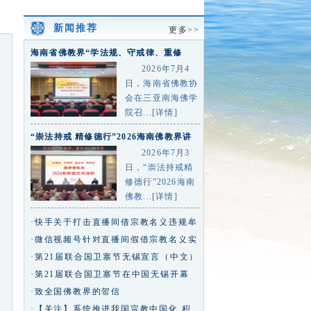
新闻推荐
更多>>
海南省佛教界“学法规、守戒律、重修
为、树形象”主题教育活动总
2026年7月4
日，海南省佛教协
会在三亚南海佛学
院召...[详情]
“崇法持戒 精修德行”2026海南佛教界讲
经交流活动在三亚
2026年7月3
日，“崇法持戒精
修德行”2026海南
佛教...[详情]
·快手关于打击直播间借宗教名义违规牟
利行为的专项治理公告
·微信视频号针对直播间假借宗教名义实
施违规行为的治理公告
·第21届联合国卫塞节无锡宣言（中文）
·第21届联合国卫塞节在中国无锡开幕
王沪宁致信祝贺
·致全国佛教界的贺信
·【关注】系统推进我国宗教中国化 积