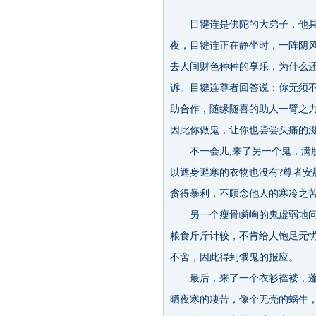
目犍连是佛陀的大弟子，他具有
夜，目犍连正在静坐时，一阵阴
去人间财色种种的享乐，为什么
诉。目犍连尊者回答说：你无须
助合作，随缘随喜的助人一臂之
因此你做鬼，让你也尝尝头痛的
不一会儿,来了另一个鬼，满脸
以遮身避寒的衣物也没有?尊者
贪得暴利，不顾念他人的寒冷之
另一个瘦骨嶙峋的鬼虚弱地问尊
粮食斤斤计较，不肯给人饱足无忧
不舍，因此得到饿鬼的报应。
最后，来了一个衣衫褴褛，蓬头
晒夜寒的凄苦，像个无壳的蜗牛，