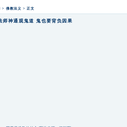
法寺举行2025新年鸣钟祈福活动
闻
>
佛教法义
> 正文
法师神通观鬼道 鬼也要背负因果