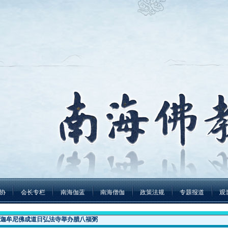
协
会长专栏
南海伽蓝
南海僧伽
政策法规
专题报道
观
释迦牟尼佛成道日弘法寺举办腊八福粥