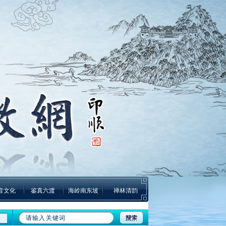
音文化
鉴真六渡
海岭南东坡
禅林清韵