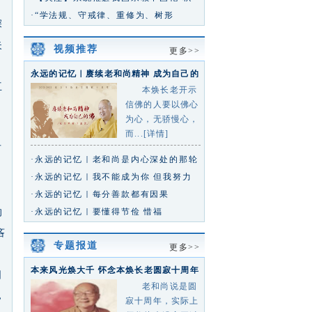
极引导宗教与社会主义社会相
·“学法规、守戒律、重修为、树形
深
象”——2026年海南省佛教界执事
失
视频推荐
更多>>
永远的记忆｜赓续老和尚精神 成为自己的
佛
互
本焕长老开示
信佛的人要以佛心
，
为心，无骄慢心，
而...[详情]
可
·永远的记忆｜老和尚是内心深处的那轮
红日
·永远的记忆｜我不能成为你 但我努力
靠近你
·永远的记忆｜每分善款都有因果
的
·永远的记忆｜要懂得节俭 惜福
吝
专题报道
更多>>
本来风光焕大千 怀念本焕长老圆寂十周年
日
专题
老和尚说是圆
，
寂十周年，实际上