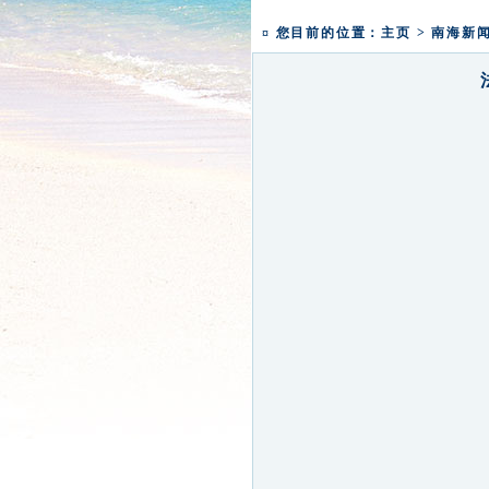
盛世钟鸣 祈福五洲|深圳弘
本焕学院2024年招生通告
¤ 您目前的位置：
主页
>
南海新