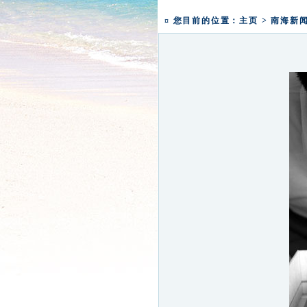
一粥一香甜 一年一团圆|
盛世钟鸣 祈福五洲|深圳弘
¤ 您目前的位置：
主页
>
南海新