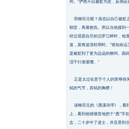
州。”俨然不以被贬为意，反倒还
而柳宗元呢？虽也以自己被贬之
朝堂，再展抱负。所以当他接到
经过屈原自尽的汨罗江畔时，他
道，莫将波浪枉明时。”谁知命
是被贬到了更为边远的柳州。因
泪千行便濯缨。”
正是太过在意于个人的荣辱得失
轼的气节，苏轼的胸襟！
读柳宗元的《愚溪诗序》，看到
上，看到他很惬意地把个“愚”字
志，二十岁中了进士，并且受到