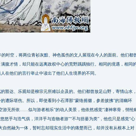
的时空，将两位青衫灰黯、神色孤伤的文人展现在今人的面前。他们都
、满腹才情，却只能在远离政权中心的荒野踽踽独行。相同的境遇，相同
后人在他们的言行举止中读出了他们人生境界的不同。
轼的豁达、乐观却是柳宗元所难以企及的。他们都曾放足山野，寄情山水
的遭际堪伤。所以，即使看到小石潭那“蒙络摇缀，参差披拂”的清幽环
空游无所依……似与游者相乐”的动人美景，他依然感觉“凄神寒骨，悄怆
“悠悠乎与浩气俱，洋洋乎与造物者游”“不与掊蒌为类”，他也只是感觉“心
与大自然融为一体，暂时忘却现实生活中的痛楚而已，却并没有从根本上对