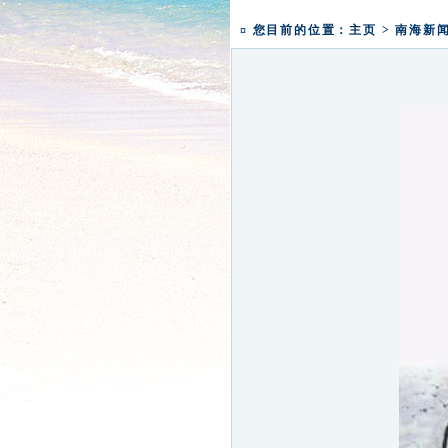
一粥一香甜 一年一团圆|
盛世钟鸣 祈福五洲|深圳弘
¤ 您目前的位置：
主页
>
南海新