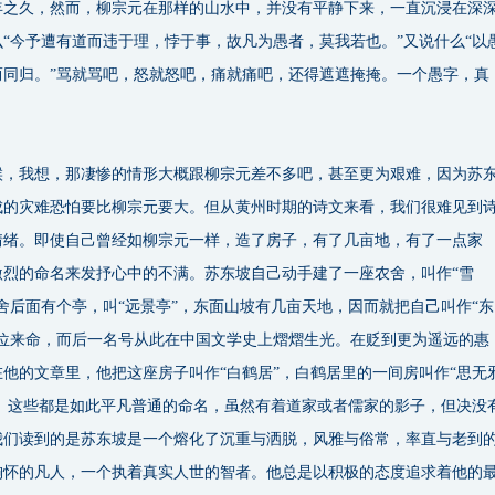
年之久，然而，柳宗元在那样的山水中，并没有平静下来，一直沉浸在深
“今予遭有道而违于理，悖于事，故凡为愚者，莫我若也。”又说什么“以
而同归。”骂就骂吧，怒就怒吧，痛就痛吧，还得遮遮掩掩。一个愚字，真
！
我想，那凄惨的情形大概跟柳宗元差不多吧，甚至更为艰难，因为苏
成的灾难恐怕要比柳宗元要大。但从黄州时期的诗文来看，我们很难见到
情绪。即使自己曾经如柳宗元一样，造了房子，有了几亩地，有了一点家
激烈的命名来发抒心中的不满。苏东坡自己动手建了一座农舍，叫作“雪
舍后面有个亭，叫“远景亭”，东面山坡有几亩天地，因而就把自己叫作“东
方位来命，而后一名号从此在中国文学史上熠熠生光。在贬到更为遥远的惠
他的文章里，他把这座房子叫作“白鹤居”，白鹤居里的一间房叫作“思无
”。这些都是如此平凡普通的命名，虽然有着道家或者儒家的影子，但决没
我们读到的是苏东坡是一个熔化了沉重与洒脱，风雅与俗常，率直与老到
胸怀的凡人，一个执着真实人世的智者。他总是以积极的态度追求着他的