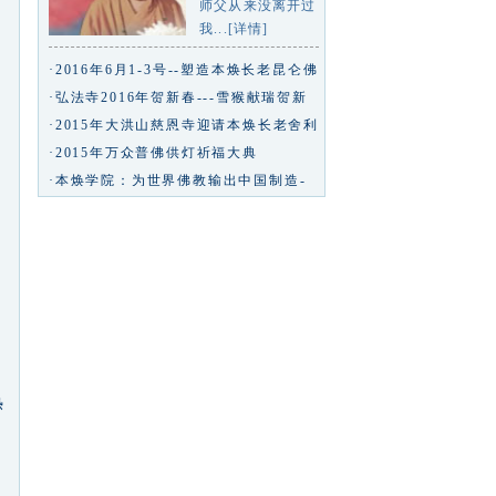
师父从来没离开过
我...[详情]
·2016年6月1-3号--塑造本焕长老昆仑佛
玉等身像专业研讨会
·弘法寺2016年贺新春---雪猴献瑞贺新
春九州同庆中华年--弘法寺专
·2015年大洪山慈恩寺迎请本焕长老舍利
回山永久安奉
·2015年万众普佛供灯祈福大典
·本焕学院：为世界佛教输出中国制造-
凤凰佛教
四
热
，