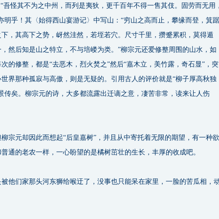
：“吾怪其不为之中州，而列是夷狄，更千百年不得一售其伎。固劳而无用
亦明乎！其〈始得西山宴游记〉中写山：“穷山之高而止，攀缘而登，箕
之下，其高下之势，岈然洼然，若垤若穴。尺寸千里，攒蹙累积，莫得遁
一，然后知是山之特立，不与培嵝为类。”柳宗元还爱修整周围的山水，如
次的修整，都是“去恶木，烈火焚之”然后“嘉木立，美竹露，奇石显”，突
心世界那种孤寂与高傲，则是无疑的。引用古人的评价就是“柳子厚高秋独
由景传矣。柳宗元的诗，大多都流露出迁谪之意，凄苦非常，读来让人伤
宗元却因此而想起“后皇嘉树”，并且从中寄托着无限的期望，有一种
和普通的老农一样，一心盼望的是橘树茁壮的生长，丰厚的收成吧。
他们家那头河东狮给喉迂了，没事也只能呆在家里，一脸的苦瓜相，