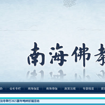
协
会长专栏
南海伽蓝
南海僧伽
政策法规
专题报道
观