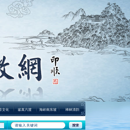
音文化
鉴真六渡
海岭南东坡
禅林清韵