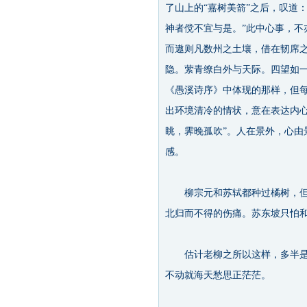
了山上的“嘉树美箭”之后，叹道
神者傥不宜与是。”此中心事，不
而遨则凡数州之土壤，借在韧席
隐。萦青缭白外与天际。四望如
《愚溪诗序》中体现的那样，但每
出环境清冷的情状，意在表达内
眺，霁晚孤吹”。人在景外，心
感。
柳宗元和苏轼都种过橘树，但柳
北归而不得的伤痛。苏东坡只怕
估计老柳之所以这样，多半是被
不动就海天愁思正茫茫。