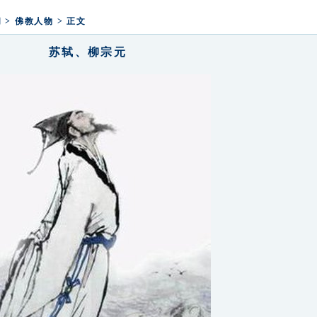
释迦牟尼佛成道日弘法寺举办腊八福粥
法寺举行2025新年鸣钟祈福活动
闻
>
佛教人物
> 正文
苏轼、柳宗元