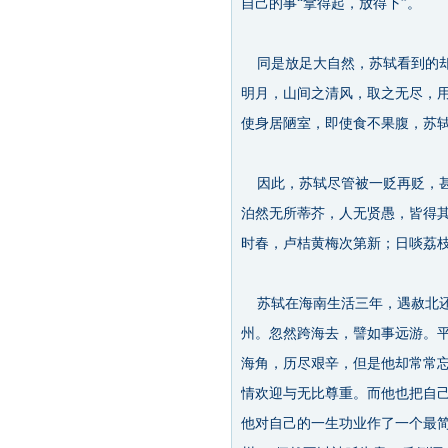
自己的事“拿得起，放得下”。
同是放足大自然，苏轼看到的却
明月，山间之清风，取之无尽，
使身居陋室，即使食不果腹，苏
因此，苏轼尽管被一贬再贬，甚
泊然无所蒂芥，人无贤愚，皆得其
时春，卢桔黄梅次第新；日啖荔枝
苏轼在海南生活三年，遇赦北还
州。忽然跨海去，譬如事远游。
海角，历尽艰辛，但是他却常常
情欢迎与无比尊重。而他也把自
他对自己的一生功业作了一个最