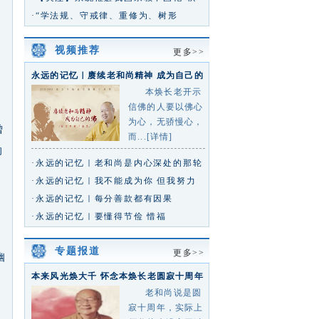
极引导宗教与社会主义社会相
·“学法规、守戒律、重修为、树形
象”——2026年海南省佛教界执事
视频推荐
更多>>
永远的记忆｜赓续老和尚精神 成为自己的
佛
本焕长老开示
信佛的人要以佛心
为心，无骄慢心，
曾
而...[详情]
的
·永远的记忆｜老和尚是内心深处的那轮
红日
·永远的记忆｜我不能成为你 但我努力
靠近你
·永远的记忆｜每分善款都有因果
，
·永远的记忆｜要懂得节俭 惜福
专题报道
更多>>
幽
本来风光焕大千 怀念本焕长老圆寂十周年
专题
老和尚说是圆
寂十周年，实际上