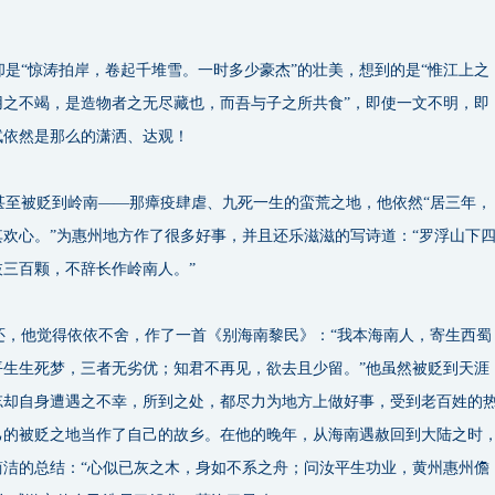
是“惊涛拍岸，卷起千堆雪。一时多少豪杰”的壮美，想到的是“惟江上之
用之不竭，是造物者之无尽藏也，而吾与子之所共食”，即使一文不明，即
轼依然是那么的潇洒、达观！
至被贬到岭南——那瘴疫肆虐、九死一生的蛮荒之地，他依然“居三年，
欢心。”为惠州地方作了很多好事，并且还乐滋滋的写诗道：“罗浮山下
三百颗，不辞长作岭南人。”
，他觉得依依不舍，作了一首《别海南黎民》：“我本海南人，寄生西蜀
平生生死梦，三者无劣优；知君不再见，欲去且少留。”他虽然被贬到天涯
忘却自身遭遇之不幸，所到之处，都尽力为地方上做好事，受到老百姓的
己的被贬之地当作了自己的故乡。在他的晚年，从海南遇赦回到大陆之时
简洁的总结：“心似已灰之木，身如不系之舟；问汝平生功业，黄州惠州儋