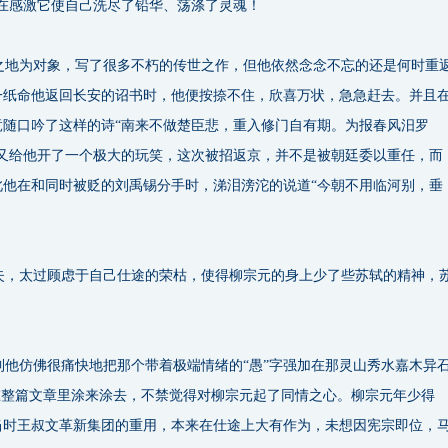
在感激它使自己洗尽了铅华、荡涤了灵魂！
地为对象，写了很多不朽的传世之作，但他依然念念不忘的还是何时重
一纸命他返回长安的诏书时，他便按捺不住，欣喜万状，急急赶去。并且
竟随口吟了这样的诗“南来不做楚臣悲，重入修门自有期。为报春风汨罗
运又给他开了一个极大的玩笑，这次被招返京，并不是被朝廷委以重任，而
此他在和同时被贬的刘禹锡分手时，涕泪滂沱的说道“今朝不用临河别，垂
，太过顾虑于自己仕途的荣枯，使得柳宗元的身上少了些苏轼的精神，
他仿佛很痛快地把那个带着极端情绪的“愚”字强加在那灵山秀水嘉木异
在整篇文章里涂来涂去，不禁觉得对柳宗元起了同情之心。柳宗元年少得
当时王叔文革新集团的重用，本来在仕途上大有作为，未想因宪宗即位，