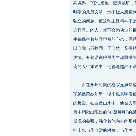
高境界：“任性逍遥，随缘放旷，
时期的几篇文章，无不让人感觉
独立的问题。但这种主题精神不
这样意志的人，就不会为功业的
生都保持着从容坦然的心态，保
以自我与万物同一于自然，又保
热情。有句话说得最为生动而深刻
谪的人生旅途中，他都能超然于
而在永州时期的柳宗元虽然也有
字虽然美妙如斯，似乎也意味着
的反面。在自然山水中，他奋力
篇中稍微出现过的“心凝神释”的
景况的参照，强化着他内心的那种
把山水当作欣赏的对象，当作美