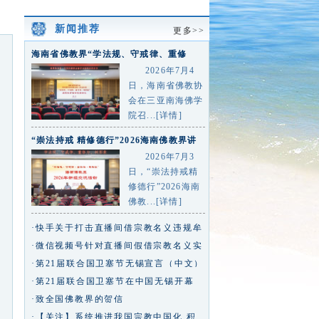
新闻推荐
更多>>
海南省佛教界“学法规、守戒律、重修
为、树形象”主题教育活动总
2026年7月4
日，海南省佛教协
会在三亚南海佛学
院召...[详情]
“崇法持戒 精修德行”2026海南佛教界讲
经交流活动在三亚
2026年7月3
日，“崇法持戒精
修德行”2026海南
佛教...[详情]
·快手关于打击直播间借宗教名义违规牟
利行为的专项治理公告
·微信视频号针对直播间假借宗教名义实
施违规行为的治理公告
·第21届联合国卫塞节无锡宣言（中文）
·第21届联合国卫塞节在中国无锡开幕
王沪宁致信祝贺
·致全国佛教界的贺信
·【关注】系统推进我国宗教中国化 积