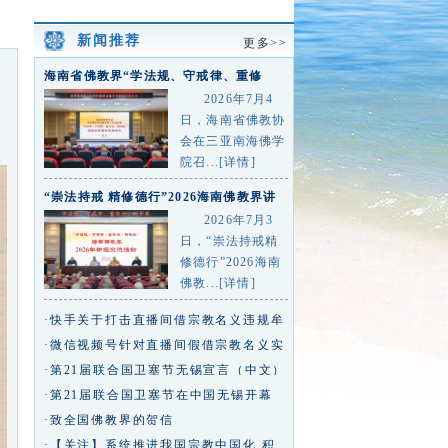
新闻推荐
更多>>
海南省佛教界“学法规、守戒律、重修
为、树形象”主题教育活动总
2026年7月4
日，海南省佛教协
会在三亚南海佛学
院召...[详情]
“崇法持戒 精修德行”2026海南佛教界讲
经交流活动在三亚
2026年7月3
日，“崇法持戒精
修德行”2026海南
佛教...[详情]
·快手关于打击直播间借宗教名义违规牟
利行为的专项治理公告
·微信视频号针对直播间假借宗教名义实
施违规行为的治理公告
·第21届联合国卫塞节无锡宣言（中文）
·第21届联合国卫塞节在中国无锡开幕
王沪宁致信祝贺
·致全国佛教界的贺信
·【关注】系统推进我国宗教中国化 积