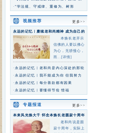
极引导宗教与社会主义社会相
·“学法规、守戒律、重修为、树形
象”——2026年海南省佛教界执事
视频推荐
更多>>
永远的记忆｜赓续老和尚精神 成为自己的
佛
本焕长老开示
信佛的人要以佛心
为心，无骄慢心，
而...[详情]
·永远的记忆｜老和尚是内心深处的那轮
红日
·永远的记忆｜我不能成为你 但我努力
靠近你
·永远的记忆｜每分善款都有因果
·永远的记忆｜要懂得节俭 惜福
专题报道
更多>>
本来风光焕大千 怀念本焕长老圆寂十周年
专题
老和尚说是圆
寂十周年，实际上