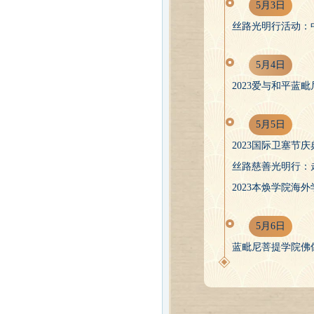
5月3日
丝路光明行活动：
5月4日
2023爱与和平蓝
5月5日
2023国际卫塞节庆
丝路慈善光明行：
2023本焕学院海
5月6日
蓝毗尼菩提学院佛