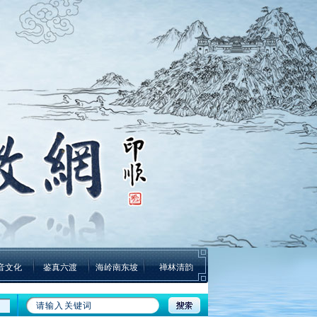
音文化
鉴真六渡
海岭南东坡
禅林清韵