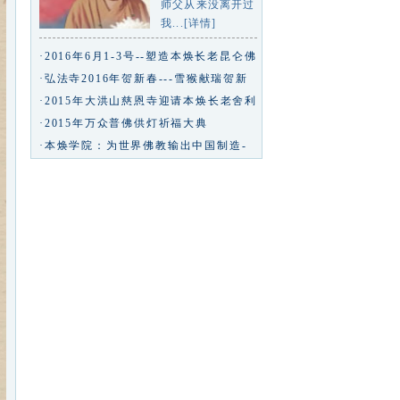
师父从来没离开过
我...[详情]
·2016年6月1-3号--塑造本焕长老昆仑佛
玉等身像专业研讨会
·弘法寺2016年贺新春---雪猴献瑞贺新
春九州同庆中华年--弘法寺专
·2015年大洪山慈恩寺迎请本焕长老舍利
回山永久安奉
·2015年万众普佛供灯祈福大典
·本焕学院：为世界佛教输出中国制造-
凤凰佛教