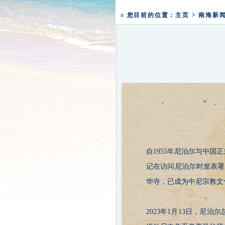
盛世钟鸣 祈福五洲|深圳弘
本焕学院2024年招生通告
¤ 您目前的位置：
主页
>
南海新
自1955年尼泊尔与中国
记在访问尼泊尔时发表署
华寺，已成为中尼宗教文
2023年1月13日，尼