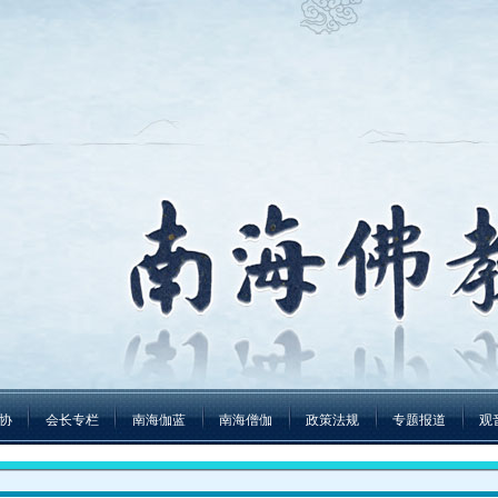
协
会长专栏
南海伽蓝
南海僧伽
政策法规
专题报道
观
释迦牟尼佛成道日弘法寺举办腊八福粥