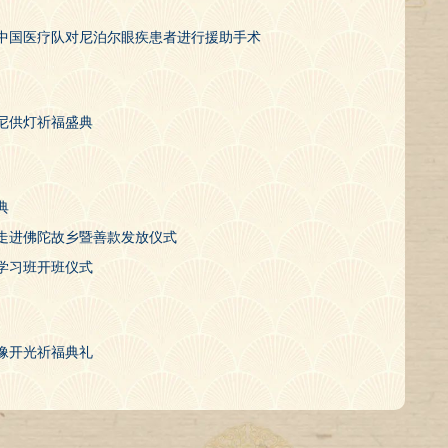
中国医疗队对尼泊尔眼疾患者进行援助手术
毗尼供灯祈福盛典
典
走进佛陀故乡暨善款发放仪式
外学习班开班仪式
像开光祈福典礼