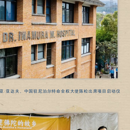
哈亚·亚达夫、中国驻尼泊尔特命全权大使陈松出席项目启动仪