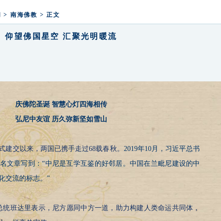
法寺举行2025新年鸣钟祈福活动
闻
>
南海佛教
> 正文
仰望佛国星空 汇聚光明暖流
庆佛陀圣诞 智慧心灯四海相传
弘尼中友谊 历久弥新坚如雪山
正式建交以来，两国已携手走过68载春秋。
2019年10月，习近平总书
名文章写到：“中尼是互学互鉴的好邻居。中国在兰毗尼建设的中
化交流的标志。”
泊尔总统班达里表示，尼方愿同中方一道，助力构建人类命运共同体，