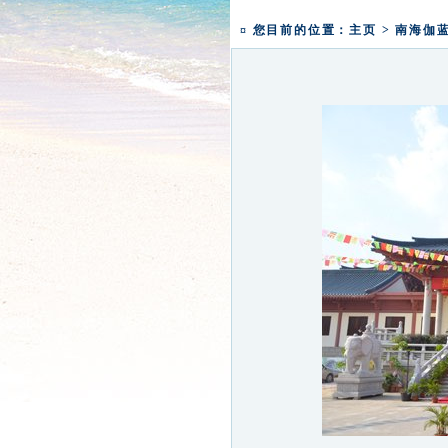
一粥一香甜 一年一团圆|
盛世钟鸣 祈福五洲|深圳弘
¤ 您目前的位置：
主页
>
南海伽