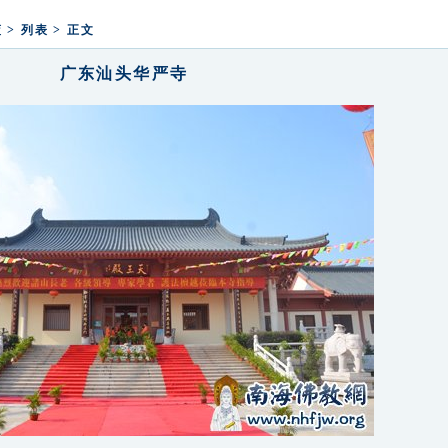
释迦牟尼佛成道日弘法寺举办腊八福粥
法寺举行2025新年鸣钟祈福活动
蓝
>
列表
> 正文
广东汕头华严寺