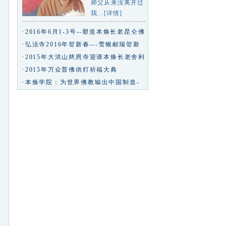
师父从来没离开过
我...[详情]
·2016年6月1-3号--塑造本焕长老昆仑佛
玉等身像专业研讨会
·弘法寺2016年贺新春---雪猴献瑞贺新
春九州同庆中华年--弘法寺专
·2015年大洪山慈恩寺迎请本焕长老舍利
回山永久安奉
·2015年万众普佛供灯祈福大典
·本焕学院：为世界佛教输出中国制造-
凤凰佛教