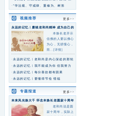
极引导宗教与社会主义社会相
·“学法规、守戒律、重修为、树形
象”——2026年海南省佛教界执事
视频推荐
更多>>
永远的记忆｜赓续老和尚精神 成为自己的
佛
本焕长老开示
信佛的人要以佛心
为心，无骄慢心，
而...[详情]
·永远的记忆｜老和尚是内心深处的那轮
红日
·永远的记忆｜我不能成为你 但我努力
靠近你
·永远的记忆｜每分善款都有因果
·永远的记忆｜要懂得节俭 惜福
专题报道
更多>>
本来风光焕大千 怀念本焕长老圆寂十周年
专题
老和尚说是圆
寂十周年，实际上