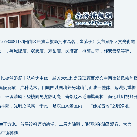
003年8月30日由区民族宗教局批准易名，坐落于汕头市潮阳区文光街道
殿），与城隍庙、双忠庙、东岳庙、灵济宫、桐荫古寺，棉安善堂等释、
，以钢筋混凝土结构为主体，辅以木结构盖琉璃瓦而糅合中西建筑风格的
前庭院宽敞，广种花木。四周围以围墙并另建山门而成一整体。远观则重檐
荫，环境清幽；登楼则见宽敞明亮，当然也不乏雕梁画栋；而远眺则视野
神朗，光明之意寓一于此，是东山风景区内——“佛光普照”之明净地。
约230平方米。首层设祖师功德堂。二层为佛殿，供阿弥陀佛及观音、大势
坚牢诸菩萨。