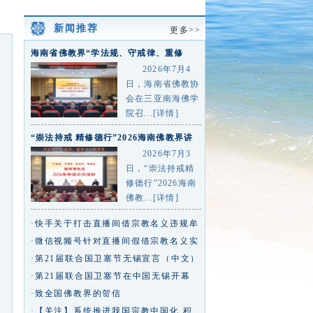
新闻推荐
更多>>
海南省佛教界“学法规、守戒律、重修
为、树形象”主题教育活动总
2026年7月4
日，海南省佛教协
会在三亚南海佛学
院召...[详情]
“崇法持戒 精修德行”2026海南佛教界讲
经交流活动在三亚
2026年7月3
日，“崇法持戒精
修德行”2026海南
佛教...[详情]
·快手关于打击直播间借宗教名义违规牟
利行为的专项治理公告
·微信视频号针对直播间假借宗教名义实
施违规行为的治理公告
·第21届联合国卫塞节无锡宣言（中文）
·第21届联合国卫塞节在中国无锡开幕
王沪宁致信祝贺
·致全国佛教界的贺信
·【关注】系统推进我国宗教中国化 积