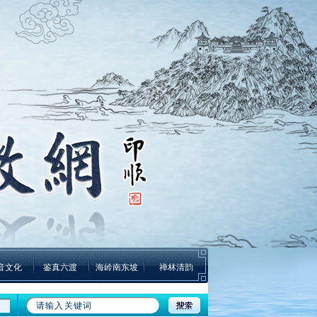
音文化
鉴真六渡
海岭南东坡
禅林清韵