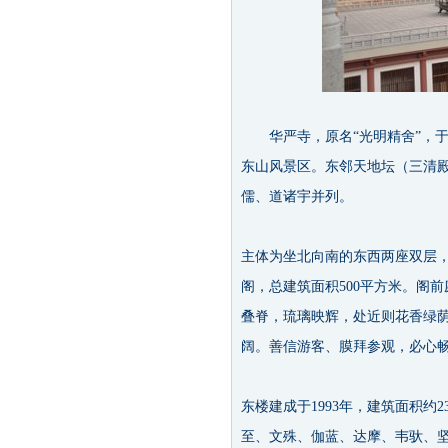
华严寺，原名“光明精舍”，于2
东山风景区。东邻天地坛（三清
儒、道诸宇并列。
主体为坐北向南的东西两座双层
阁，总建筑面积500平方米。阁
叠脊，琉璃映辉，处近则花香绿
阔。善信游客、膜拜参观，必心畅
东楼建成于1993年，建筑面积
至、文殊、伽蓝、达摩、韦驮、