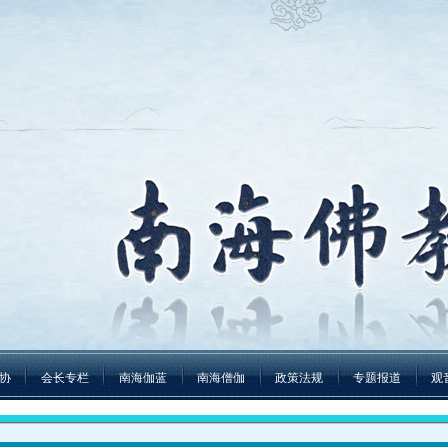
协
会长专栏
南海伽蓝
南海僧伽
政策法规
专题报道
观