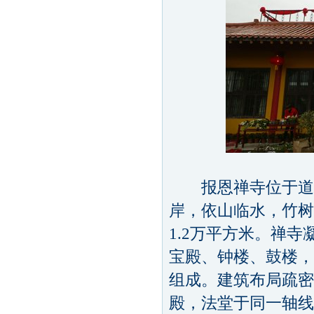
报恩禅寺位于道观
岸，依山临水，竹树
1.2万平方米。禅
宝殿、钟楼、鼓楼，
组成。建筑布局疏密
殿，法堂于同一轴线