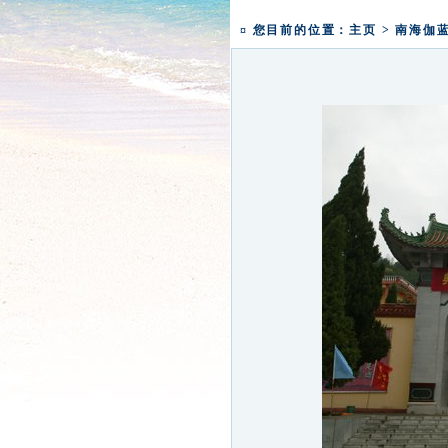
一粥一香甜 一年一团圆|
盛世钟鸣 祈福五洲|深圳弘
¤ 您目前的位置：
主页
>
南海伽