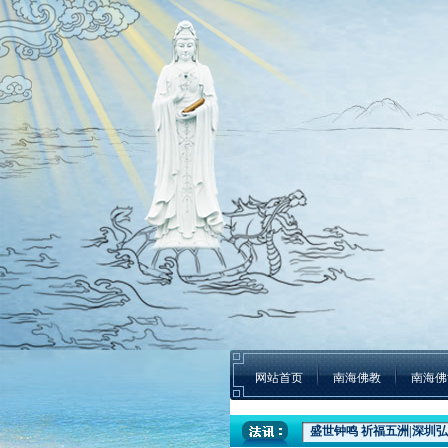
网站首页
南海佛教
南海佛
盛世钟鸣 祈福五洲|深圳弘