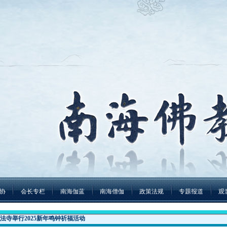
协
会长专栏
南海伽蓝
南海僧伽
政策法规
专题报道
观
法寺举行2025新年鸣钟祈福活动