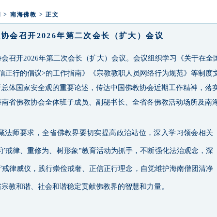
释迦牟尼佛成道日弘法寺举办腊八福粥
闻
>
南海佛教
> 正文
协会召开2026年第二次会长（扩大）会议
教协会召开2026年第二次会长（扩大）会议。会议组织学习《关于在全
信正行的倡议>的工作指南》《宗教教职人员网络行为规范》等制度
于总体国家安全观的重要论述，传达中国佛教协会近期工作精神，落
海南省佛教协会全体班子成员、副秘书长、全省各佛教活动场所及南
藏法师要求，全省佛教界要切实提高政治站位，深入学习领会相关
守戒律、重修为、树形象”教育活动为抓手，不断强化法治观念，深
守戒律威仪，践行崇俭戒奢、正信正行理念，自觉维护海南僧团清净
省宗教和谐、社会和谐稳定贡献佛教界的智慧和力量。