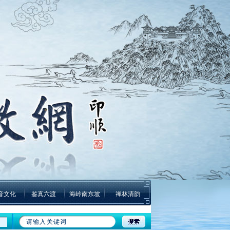
音文化
鉴真六渡
海岭南东坡
禅林清韵