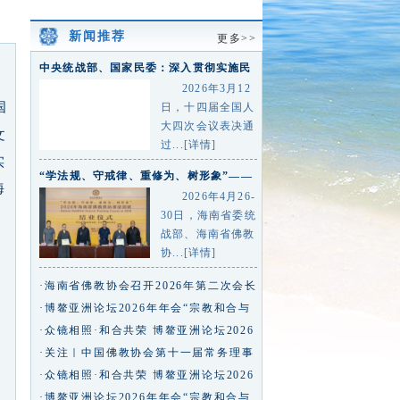
新闻推荐
更多>>
中央统战部、国家民委：深入贯彻实施民
族团结进步促进法 进一步
2026年3月12
国
日，十四届全国人
大四次会议表决通
文
过...[详情]
实
“学法规、守戒律、重修为、树形象”——
海
2026年海南省佛教界执事
2026年4月26-
30日，海南省委统
战部、海南省佛教
协...[详情]
·海南省佛教协会召开2026年第二次会长
（扩大）会议
·博鳌亚洲论坛2026年年会“宗教和合与
文明互鉴”分论坛在海南博鳌
·众镜相照·和合共荣 博鳌亚洲论坛2026
年年会宗教分论坛即将启幕
·关注｜中国佛教协会第十一届常务理事
会第一次会议在京召开
·众镜相照·和合共荣 博鳌亚洲论坛2026
年年会宗教分论坛即将启幕
·博鳌亚洲论坛2026年年会“宗教和合与