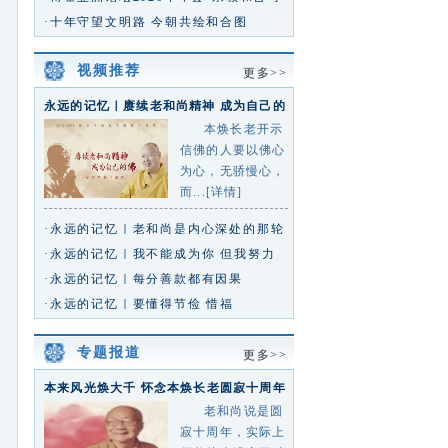
文明互鉴”分论坛 将再启盛
·十年守望文明路 今朝共绘和合图
视频推荐
更多>>
永远的记忆｜赓续老和尚精神 成为自己的
佛
本焕长老开示
信佛的人要以佛心
为心，无骄慢心，
而...[详情]
·永远的记忆｜老和尚是内心深处的那轮
红日
·永远的记忆｜我不能成为你 但我努力
靠近你
·永远的记忆｜每分善款都有因果
·永远的记忆｜要懂得节俭 惜福
专题报道
更多>>
本来风光焕大千 怀念本焕长老圆寂十周年
专题
老和尚说是圆
寂十周年，实际上